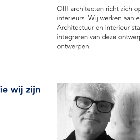
O
III
architecten richt zich
interieurs. Wij werken aan e
Architectuur en interieur st
integreren van deze ontwer
ontwerpen.
ie wij zijn