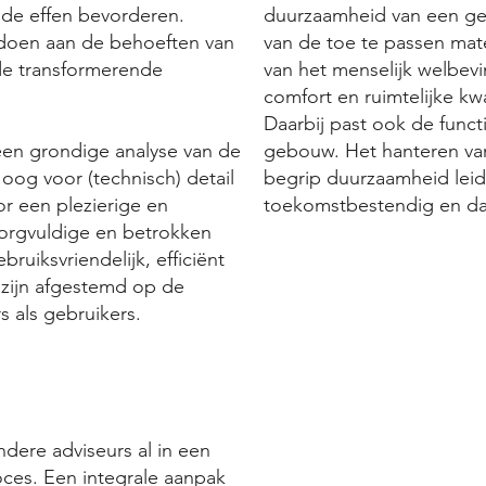
n de effen bevorderen.
duurzaamheid van een geb
ldoen aan de behoeften van
van de toe te passen mate
de transformerende
van het menselijk welbev
comfort en ruimtelijke kw
Daarbij past ook de func
en grondige analyse van de
gebouw. Het hanteren van
og voor (technisch) detail
begrip duurzaamheid leidt
r een plezierige en
toekomstbestendig en d
orgvuldige en betrokken
ruiksvriendelijk, efficiënt
 zijn afgestemd op de
 als gebruikers.
ndere adviseurs al in een
oces. Een integrale aanpak