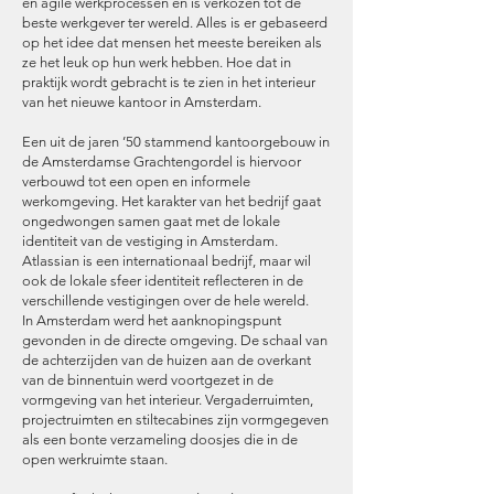
en agile werkprocessen en is verkozen tot de
beste werkgever ter wereld. Alles is er gebaseerd
op het idee dat mensen het meeste bereiken als
ze het leuk op hun werk hebben. Hoe dat in
praktijk wordt gebracht is te zien in het interieur
van het nieuwe kantoor in Amsterdam.
Een uit de jaren ’50 stammend kantoorgebouw in
de Amsterdamse Grachtengordel is hiervoor
verbouwd tot een open en informele
werkomgeving. Het karakter van het bedrijf gaat
ongedwongen samen gaat met de lokale
identiteit van de vestiging in Amsterdam.
Atlassian is een internationaal bedrijf, maar wil
ook de lokale sfeer identiteit reflecteren in de
verschillende vestigingen over de hele wereld.
In Amsterdam werd het aanknopingspunt
gevonden in de directe omgeving. De schaal van
de achterzijden van de huizen aan de overkant
van de binnentuin werd voortgezet in de
vormgeving van het interieur. Vergaderruimten,
projectruimten en stiltecabines zijn vormgegeven
als een bonte verzameling doosjes die in de
open werkruimte staan.