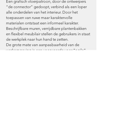
Een grafisch vloerpatroon, door de ontwerpers
“de connector” gedoopt, verbind als een loper
alle onderdelen van het interieur. Door het
toepassen van ruwe maar karaktervolle
materialen ontstaat een informeel karakter.
Beschrijfbare muren, verrijdbare plantenbakken
en flexibel meubilair stellen de gebruikers in staat
de werkplek naar hun hand te zetten.
De grote mate van aanpasbaarheid van de
werkomgeving is een voorwaarde voor “agile”
werkprocessen. In wisselende samenstelling
worden multidisciplinaire teams ingezet om in
een korte periode zeer resultaat gericht (deel-)
projecten aan te pakken. Deze strategie wint snel
terrein, en is een van de specialismen van
Atlassian. Door lange ontwikkelprocessen op te
delen in korte deelprojecten kan worden
geanticipeerd op veranderingen, en zijn
resultaten op korte termijn meetbaar.
Naast aanpasbaarheid en multifunctionaliteit zijn
ook mogelijkheden voor afzondering en
ontspanning essentieel in het interieur van
Atlassian. Voor de gebruikers is het kantoor een
tweede huis, waar inspanning en ontspanning
hand in hand gaan.