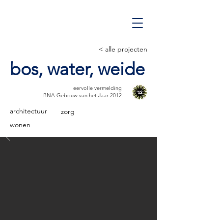
< alle projecten
bos, water, weide
eervolle vermelding
BNA Gebouw van het Jaar 2012
architectuur
zorg
wonen