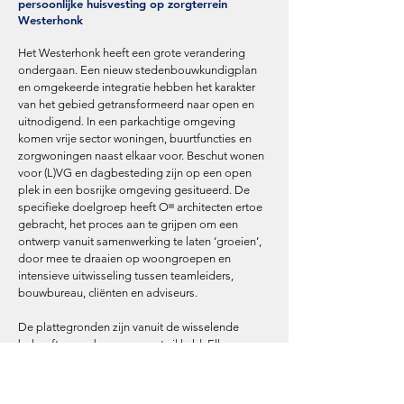
persoonlijke huisvesting op zorgterrein
Westerhonk
Het Westerhonk heeft een grote verandering
ondergaan. Een nieuw stedenbouwkundigplan
en omgekeerde integratie hebben het karakter
van het gebied getransformeerd naar open en
uitnodigend. In een parkachtige omgeving
komen vrije sector woningen, buurtfuncties en
zorgwoningen naast elkaar voor. Beschut wonen
voor (L)VG en dagbesteding zijn op een open
plek in een bosrijke omgeving gesitueerd. De
specifieke doelgroep heeft Oᶦᶦᶦ architecten ertoe
gebracht, het proces aan te grijpen om een
ontwerp vanuit samenwerking te laten ‘groeien’,
door mee te draaien op woongroepen en
intensieve uitwisseling tussen teamleiders,
bouwbureau, cliënten en adviseurs.
De plattegronden zijn vanuit de wisselende
behoeftes van bewoners ontwikkeld. Elke
woongroep wordt gekenmerkt door
verschillende gradaties van individuele tot
gezamenlijke ruimtes. Aaneenschakeling,