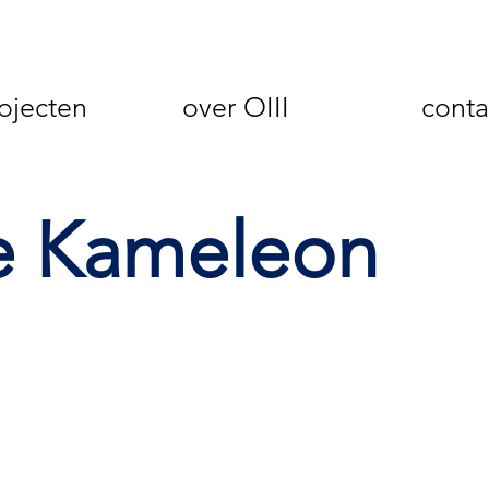
ojecten
over OIII
conta
e Kameleon