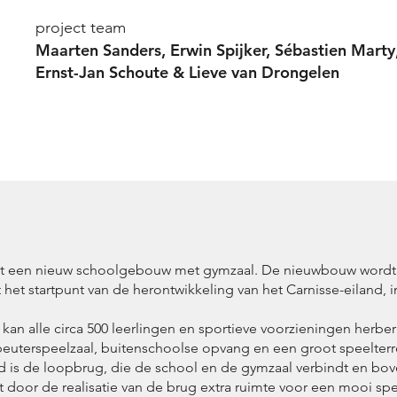
project team
Maarten Sanders, Erwin Spijker, Sébastien Marty
Ernst-Jan Schoute & Lieve van Drongelen
gt een nieuw schoolgebouw met gymzaal. De nieuwbouw wordt 
et startpunt van de herontwikkeling van het Carnisse-eiland, 
an alle circa 500 leerlingen en sportieve voorzieningen herber
k, peuterspeelzaal, buitenschoolse opvang en een groot speel
nd is de loopbrug, die de school en de gymzaal verbindt en b
t door de realisatie van de brug extra ruimte voor een mooi s