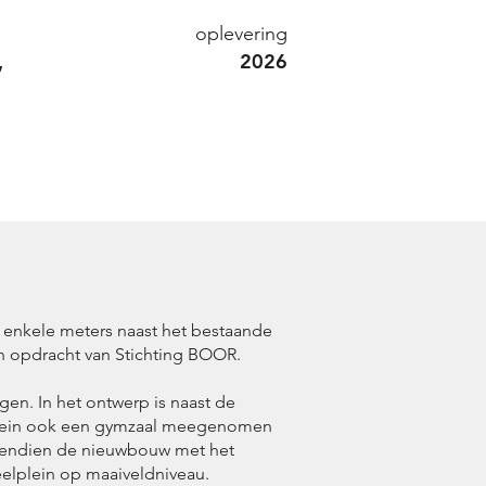
oplevering
,
2026
enkele meters naast het bestaande
in opdracht van
Stichting BOOR.
gen. In het ontwerp is naast de
terrein ook een gymzaal meegenomen
ovendien de nieuwbouw met het
peelplein op maaiveldniveau.