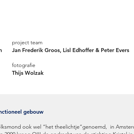
project team
m
Jan Frederik Groos, Lisl Edhoffer & Peter Evers
fotografie
Thijs Wolzak
unctioneel gebouw
olksmond ook wel “het theelichtje”genoemd, in Amsterda