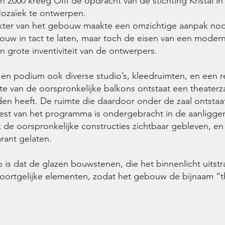
n 2000 kreeg OIII de opdracht van de stichting Kristal
Mozaïek te ontwerpen.
kter van het gebouw maakte een omzichtige aanpak noo
ouw in tact te laten, maar toch de eisen van een modern
 grote inventiviteit van de ontwerpers.
n podium ook diverse studio’s, kleedruimten, en een re
e van de oorspronkelijke balkons ontstaat een theaterz
en heeft. De ruimte die daardoor onder de zaal ontstaat
e rest van het programma is ondergebracht in de aanligg
jk de oorspronkelijke constructies zichtbaar gebleven, en 
rant gelaten.
 is dat de glazen bouwstenen, die het binnenlicht uitst
ortgelijke elementen, zodat het gebouw de bijnaam “th