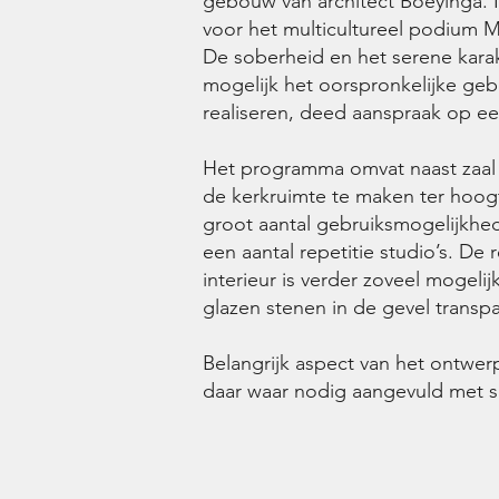
gebouw van architect Boeyinga. I
voor het multicultureel podium 
De soberheid en het serene kara
mogelijk het oorspronkelijke geb
realiseren, deed aanspraak op een
Het programma omvat naast zaal e
de kerkruimte te maken ter hoogt
groot aantal gebruiksmogelijkhed
een aantal repetitie studio’s. D
interieur is verder zoveel mogeli
glazen stenen in de gevel transpa
Belangrijk aspect van het ontwerp
daar waar nodig aangevuld met so