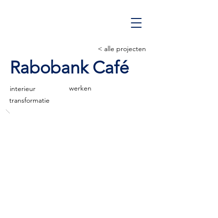
< alle projecten
Rabobank Café
werken
interieur
transformatie